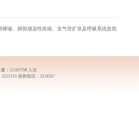
管哮喘、肺部感染性疾病、支气管扩张及呼吸系统急危
量：21183798 人次
5319 急救电话：3234567