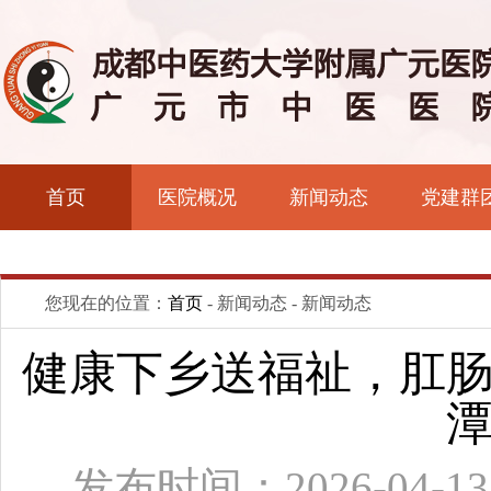
首页
医院概况
新闻动态
党建群
您现在的位置：
首页
- 新闻动态 - 新闻动态
健康下乡送福祉，肛
发布时间：2026-04-