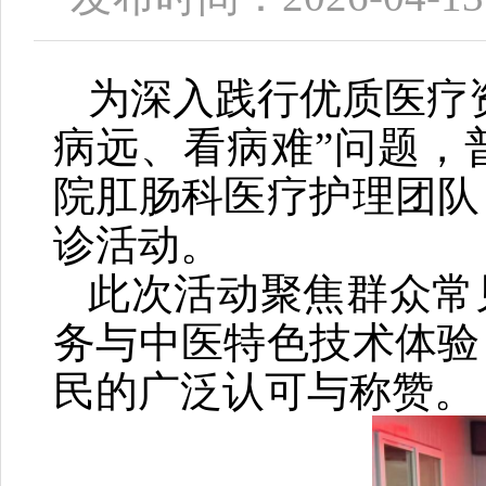
为深入践行优质医疗
病远、看病难”
问题
，
院肛肠科医疗护理团队
诊活动。
此次活动聚焦群众常
务与中医特色技术体验
民的广泛认可与称赞。