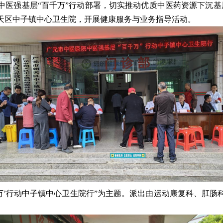
中医强基层
“
百千万
”
行动部署，切实推动优质中医药资源下沉基
天区中子镇中心卫生院，开展健康服务与业务指导活动。
万’行动中子镇中心卫生院行”为主题。派出由运动康复科、肛