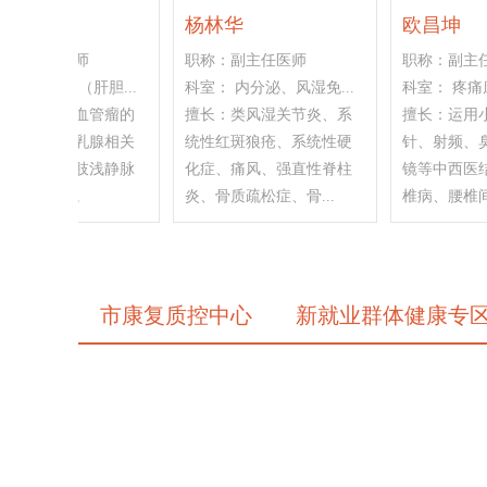
王金萍
王瑛
主任医师
职称：副主任医师
职称：副主任医师
诊医学科
科室： 河街门诊
科室： 河街门诊
急危重症的救
擅长：消化、呼吸、心血
擅长：运用针灸配
管系统疾病治疗；老年
药、刮痧等方法治
病、康复针灸理疗、常见
椎疾病、偏头痛、
外科、骨科疾病诊治；...
中风后遗症、面瘫等
市康复质控中心
新就业群体健康专