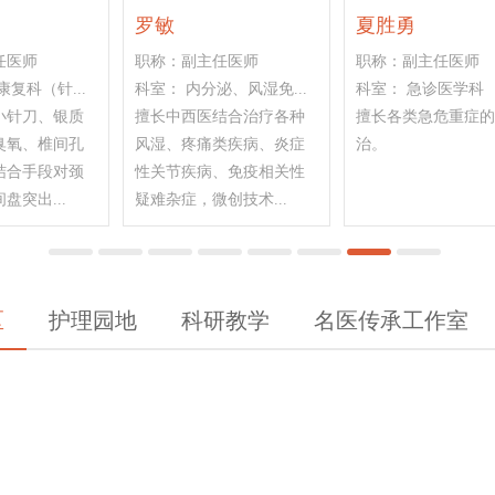
李昀
马军
职称：副主任医师
职称：副主任医师
科室： 骨三科（骨关节...
科室： 骨二科（骨盆、...
合中
擅长：肩、髋、膝关节置
擅长：运用中西医结合方
疗颈腰
换、单髁置换，畸形矫
法处理骨伤科各种复杂问
失眠、
正,；关节镜下微创治疗
题；断肢（指）再植、创
急...
肩、肘、腕、髋、膝、...
面皮瓣修复、骨盆骨...
1
2
3
4
5
6
7
8
区
护理园地
科研教学
名医传承工作室