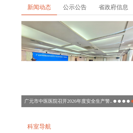
新闻动态
公示公告
省政府信息
广元市中医医院举行庆祝中国共产党成立10..
广元市中医医院开展“万名医护走基层”志愿..
广元市中医医院“天府银龄蜀道行”活动走进..
广元市中医医院“百千万”行动走进青川县木..
广元市中医医院“百千万”行动走进青川县沙..
广元市中医医院召开2026年度安全生产警..
科室导航