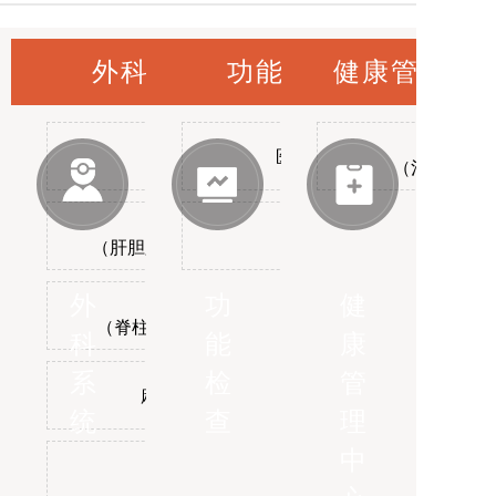
外科系统
功能检查
健康管理中
体检科
肛肠科
医学检验科
产科
（治未病中
普外一科
普外二
病理科
（肝胆胰脾/甲乳/烧伤）
（胃肠/颌面/血管外
外
功
健
骨一科
骨二
（脊柱、上肢、手外）
（骨盆、下肢
科
能
康
系
检
管
麻醉手术科
神经、胸
统
查
理
中
皮肤
口腔科
（医学美